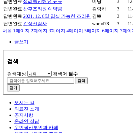
답변완료
생리를안해요 ㅠㅠ
미낭
3
12
답변완료
산후조리원 예약금
김랑하
3
11
답변완료
2021. 12. 8일 입실 가능한 조리원
김뽀
3
11
답변완료
갑상선검사
worud78
3
11
처음
1
페이지
2
페이지
3
페이지
4
페이지
5
페이지
6
페이지
7
페이
글쓰기
검색
검색대상
검색어
필수
검색
닫기
오시는 길
의료진 소개
공지사항
온라인 상담
우먼필산부인과 카페