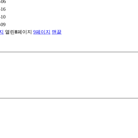
-06
-16
-10
-09
지
열린
8
페이지
9
페이지
맨끝