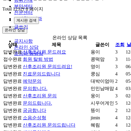
병원안내
분만센터
Total 123건
8 페이지
전문센터
소아청소년과
게시판 검색
글쓰기
온라인 상담
온라인 상담 목록
공지사항
상태
제목
글쓴이
조회
온라인 상담
답변완료
산후조리원 문드려요
용이
3
12
초음파 동영상
접수완료
회원 탈퇴 방법
콩떡맘
3
11
답변완료
산후조리원 문의드려요!
영이
3
06
답변완료
진료문의드립니다
쿵심
4
05
답변완료
예약문의
대박이엄마
2
05
답변완료
문의합니다.
민민남매맘
4
03
답변완료
산후조리원 문의
웅이
3
02
답변완료
문의드립니다.
시우어게인
5
12
답변완료
궁금합니다
뜽이
2
12
답변완료
소음순성형
jimin
4
12
답변완료
산후조리원 문의드립니다
혜림
4
12