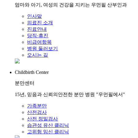
엄마와 아기, 여성의 건강을 지키는 우먼필 산부인과
인사말
의료진 소개
진료안내
당직·휴진
비급여항목
병원 둘러보기
오시는 길
Childbirth Center
분만센터
15년, 믿음과 신뢰의안전한 분만 병원 "우먼필에서"
가족분만
산전검사
산전 정밀검사
습관성 유산 클리닉
고위험 임신 클리닉