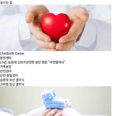
오시는 길
Childbirth Center
분만센터
15년, 믿음과 신뢰의안전한 분만 병원 "우먼필에서"
가족분만
산전검사
산전 정밀검사
습관성 유산 클리닉
고위험 임신 클리닉