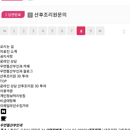
산후조리원문의
답변완료
1
2
3
4
5
6
7
9
8
오시는 길
의료진 소개
공지사항
온라인 상담
우먼필산부인과 카페
우먼필산부인과 블로그
산후조리원 3D 투어
TOP
온라인 상담
산후조리원 3D 투어
이용약관
개인정보처리방침
비급여항목
이메일무단수집거부
우먼필산부인과
주소 :
경기도 오산시 대원로 34
사업자번호 :
124-92-29900
대표원장 :
대표원장 고희주외