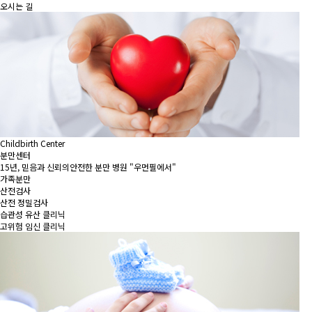
오시는 길
Childbirth Center
분만센터
15년, 믿음과 신뢰의안전한 분만 병원 "우먼필에서"
가족분만
산전검사
산전 정밀검사
습관성 유산 클리닉
고위험 임신 클리닉