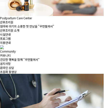
Postpartum Care Center
산후조리원
엄마와 아기의 소중한 첫 만남을 "우먼필에서"
산후조리원 소개
시설안내
프로그램
이용안내
Community
커뮤니티
건강한 행복을 함께 "우먼필에서"
공지사항
온라인 상담
초음파 동영상