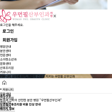
로그인을 해주세요.
로그인
회원가입
병원안내
분만센터
전문센터
소아청소년과
문화센터
산후조리원
커뮤니티
커뮤니티
엄마와 아기, 여성의 건강을 지키는 우먼필 산부인과
커뮤니티
문화센터
공지사항
산후조리원
믿음과 신뢰의 안전한 분만 병원 "우먼필산부인과"
커뮤니티
우먼필산후조리원 비용 인상 안내
병원안내
페이지 정보
분만센터